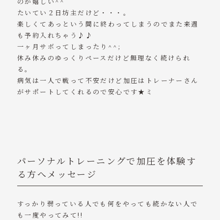
のが嬉しい^^
たいてい２日坊主だけど・・・。
楽しくてあっという間に終わってしまうのでまた来週
も予約入れちゃう♪♪
一ヶ月サボってしまったり^^;
休み休みのゆっくりペースだけど無理なく続けられ
る。
病気は一人で戦って不安だけど加圧はトレーナーさん
がサポートしてくれるので安心です★ミ
パーソナルトレーニングで加圧を体験す
る方へメッセージ
すっかり弱っている人でも何をやっても続かない人で
も一度やってみて!!