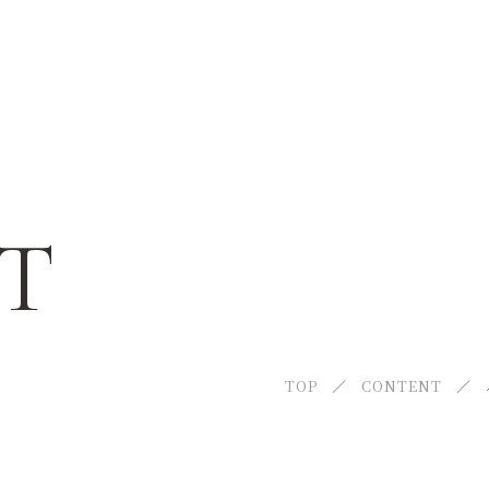
ABOUT US
当店について
T
MENU
メニュー紹介
CAMPAIGN
TOP
CONTENT
キャンペーン